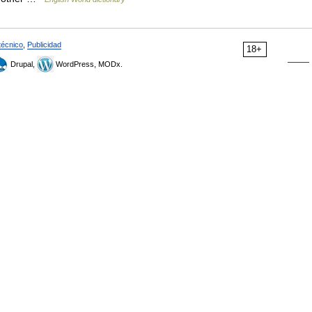
técnico
,
Publicidad
18+
Drupal,
WordPress, MODx.