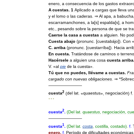
enero
,
a
consecuencia
de
los
gastos
extraor
A
cuestas
.
1
Aplicado
a
cargas
que
lleva
un
y
el
lomo
o
las
caderas
. ⇒
Al
apa
,
a
babucha
escarramanchones
,
a
la
[
s
]
espalda
[
s
],
a
hom
etc
.,
pesando
sobre
la
persona
de
que
se
tra
Caerse
la
casa
a
cuestas
a
alguien
.
No
pod
Cuesta
abajo
(
pronunc
. [
cuestabájo
]).
Con
C
.
arriba
(
pronunc
. [
cuestarríba
]).
Hacia
arri
En
cuesta
.
Tratándose
de
caminos
o
terren
Hacérsele
a
alguien
una
cosa
cuesta
arriba
V
. «
al
pie
de
la
cuesta
».
Tú
que
no
puedes
,
llévame
a
cuestas
.
Fra
cargado
con
nuevas
obligaciones
.
⇒
*
Sobrec
————————
2
cuesta
(
del
lat
. «
quaestus
»,
negociación
)
f
.
* * *
2
cuesta
.
(
Del
lat
.
quaestus
,
negociación
,
cue
————————
1
cuesta
.
(
Del
lat
.
costa
,
costilla
,
costado
).
f
.
enero
.
f
.
Período
de
dificultades
económicas