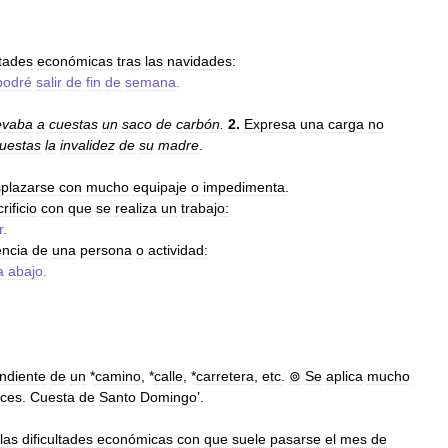
ltades
económicas
tras
las
navidades:
podré
salir
de
fin
de
semana
.
levaba
a
cuestas
un
saco
de
carbón
.
2
.
Expresa
una
carga
no
uestas
la
invalidez
de
su
madre
.
plazarse
con
mucho
equipaje
o
impedimenta
.
rificio
con
que
se
realiza
un
trabajo:
r
.
ncia
de
una
persona
o
actividad:
a
abajo
.
ndiente
de
un
*
camino
, *
calle
, *
carretera
,
etc
.
⊚
Se
aplica
mucho
ices
.
Cuesta
de
Santo
Domingo
’.
las
dificultades
económicas
con
que
suele
pasarse
el
mes
de