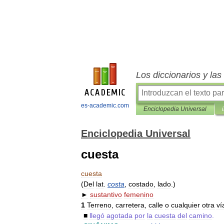
Los diccionarios y la
es-academic.com
Enciclopedia Universal
Enciclopedia Universal
cuesta
cuesta
(
Del
lat
.
costa
,
costado
,
lado
.)
►
sustantivo
femenino
1
Terreno
,
carretera
,
calle
o
cualquier
otra
ví
■
llegó
agotada
por
la
cuesta
del
camino
.