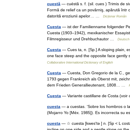
cuestă
— cuéstă s. f. (sil. cues ) Trimis de 
Formă de relief ca un povârniş, apărută într o
datorită eroziunii apelor… …
Dicționar Român
Cuesta
— ist der Familienname folgender Pe
Cuesta (1903–1942), mexikanischer Essayist 
Filmregisseur und Drehbuchautor …
Deutsch 
Cuesta
— Cues ta, n. [Sp.] A sloping plain, esp
one face steep and the opposite face gently
Collaborative International Dictionary of English
Cuesta
— Cuesta, Don Gregorio de la C., ge
1793 gegen Frankreich als Oberst mit, zeich
dem Frieden Generallieutenant, 1808… …
Cuesta
— Variante castillane de Costa (vo
cuesta
— a cuestas. ‘Sobre los hombros o la
(Mojarro Yo [Méx. 1985]). Es incorrecta su 
cuesta
— ☆ cuesta [kwes′tə ] n. [Sp < L costa
incline on one side and a gentle slope on t