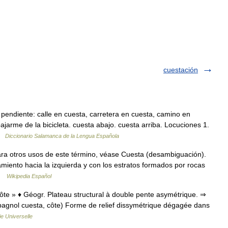
cuestación
pendiente: calle en cuesta, carretera en cuesta, camino en
jarme de la bicicleta. cuesta abajo. cuesta arriba. Locuciones 1.
 …
Diccionario Salamanca de la Lengua Española
a otros usos de este término, véase Cuesta (desambiguación).
zamiento hacia la izquierda y con los estratos formados por rocas
 …
Wikipedia Español
 côte » ♦ Géogr. Plateau structural à double pente asymétrique. ⇒
pagnol cuesta, côte) Forme de relief dissymétrique dégagée dans
e Universelle