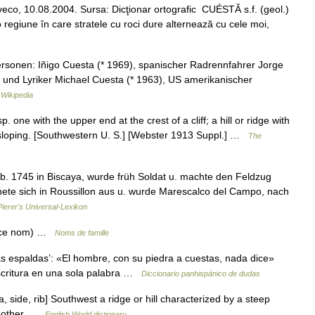
siveco, 10.08.2004. Sursa: Dicţionar ortografic CUÉSTĂ s.f. (geol.)
 regiune în care stratele cu roci dure alternează cu cele moi,
rsonen: Iñigo Cuesta (* 1969), spanischer Radrennfahrer Jorge
und Lyriker Michael Cuesta (* 1963), US amerikanischer
Wikipedia
. one with the upper end at the crest of a cliff; a hill or ridge with
 sloping. [Southwestern U. S.] [Webster 1913 Suppl.] …
The
b. 1745 in Biscaya, wurde früh Soldat u. machte den Feldzug
nete sich in Roussillon aus u. wurde Marescalco del Campo, nach
Pierer's Universal-Lexikon
ir ce nom) …
Noms de famille
s espaldas’: «El hombre, con su piedra a cuestas, nada dice»
escritura en una sola palabra …
Diccionario panhispánico de dudas
, side, rib] Southwest a ridge or hill characterized by a steep
he other …
English World dictionary