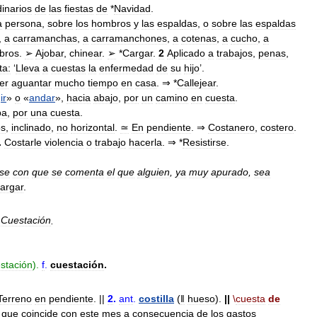
dinarios
de
las
fiestas
de
*
Navidad
.
a
persona
,
sobre
los
hombros
y
las
espaldas
,
o
sobre
las
espaldas
,
a
carramanchas
,
a
carramanchones
,
a
cotenas
,
a
cucho
,
a
bros
.
➢
Ajobar
,
chinear
.
➢
*
Cargar
.
2
Aplicado
a
trabajos
,
penas
,
ta:
‘
Lleva
a
cuestas
la
enfermedad
de
su
hijo
’.
er
aguantar
mucho
tiempo
en
casa
. ⇒ *
Callejear
.
«
ir
»
o
«
andar
»,
hacia
abajo
,
por
un
camino
en
cuesta
.
ba
,
por
una
cuesta
.
os
,
inclinado
,
no
horizontal
.
≃
En
pendiente
. ⇒
Costanero
,
costero
.
.
Costarle
violencia
o
trabajo
hacerla
. ⇒ *
Resistirse
.
se
con
que
se
comenta
el
que
alguien
,
ya
muy
apurado
,
sea
argar
.
Cuestación
.
stación
).
f
.
cuestación
.
Terreno
en
pendiente
. ||
2
.
ant
.
costilla
(
ǁ
hueso
).
||
\
cuesta
de
que
coincide
con
este
mes
a
consecuencia
de
los
gastos