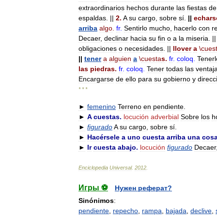
extraordinarios
hechos
durante
las
fiestas
de
espaldas
. ||
2
.
A
su
cargo
,
sobre
sí
.
||
echars
arriba
algo
.
fr
.
Sentirlo
mucho
,
hacerlo
con
r
Decaer
,
declinar
hacia
su
fin
o
a
la
miseria
. ||
obligaciones
o
necesidades
. ||
llover
a
\
cues
||
tener
a
alguien
a
\
cuesta
s
.
fr
.
coloq
.
Tenerl
las
piedras
.
fr
.
coloq
.
Tener
todas
las
ventaj
Encargarse
de
ello
para
su
gobierno
y
direcc
* * *
►
femenino
Terreno
en
pendiente
.
►
A
cuestas
.
locución
adverbial
Sobre
los
h
►
figurado
A
su
cargo
,
sobre
sí
.
►
Hacérsele
a
uno
cuesta
arriba
una
cos
►
Ir
cuesta
abajo
.
locución
figurado
Decaer
Enciclopedia
Universal
.
2012
.
Игры ⚽
Нужен реферат?
Sinónimos
:
pendiente
,
repecho
,
rampa
,
bajada
,
declive
,