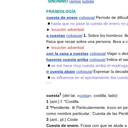
SINÓNIMO
rampa
subida
FRASEOLOGÍA
cuesta
de
enero
coloquial
Período
de
dificu
■
hasta
que
no
pase
la
cuesta
de
enero
no
►
locución
adverbial
a
cuestas
coloquial
1
.
Sobre
los
hombros:
l
física
que
recae
sobre
una
persona:
lleva
a
c
►
locución
adverbial
con
la
casa
a
cuestas
coloquial
Viajar
o
des
hacerse
cuesta
arriba
coloquial
Indica
el
sac
■
se
me
hace
muy
cuesta
arriba
el
madruga
ir
cuesta
abajo
coloquial
Expresar
la
decade
■
su
influencia
en
el
ayuntamiento
iba
cuest
* * *
1
cuesta
(
del
lat
. «
costa
»,
costilla
,
lado
)
1
(
ant
.)
f
.
*
Costilla
.
2
*
Pendiente
.
⊚
Particularmente
,
trozo
en
pe
como
nombre
particular:
‘
Cuesta
de
las
Perd
3
(
ant
.;
pl
.)
Coste
.
Cuesta
de
enero
.
Frase
con
que
se
alude
a