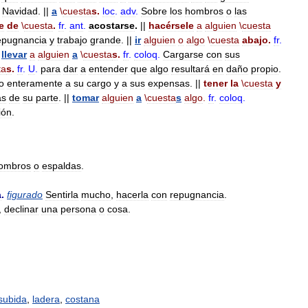
Navidad
. ||
a
\
cuesta
s
.
loc
.
adv
.
Sobre
los
hombros
o
las
e
de
\
cuesta
.
fr
.
ant
.
acostarse
.
||
hacérsele
a
alguien
\
cuesta
epugnancia
y
trabajo
grande
. ||
ir
alguien
o
algo
\
cuesta
abajo
.
fr
.
llevar
a
alguien
a
\
cuesta
s
.
fr
.
coloq
.
Cargarse
con
sus
ta
s
.
fr
.
U
.
para
dar
a
entender
que
algo
resultará
en
daño
propio
.
o
enteramente
a
su
cargo
y
a
sus
expensas
. ||
tener
la
\
cuesta
y
as
de
su
parte
. ||
tomar
alguien
a
\
cuesta
s
algo
.
fr
.
coloq
.
ión
.
ombros
o
espaldas
.
a
.
figurado
Sentirla
mucho
,
hacerla
con
repugnancia
.
,
declinar
una
persona
o
cosa
.
subida
,
ladera
,
costana