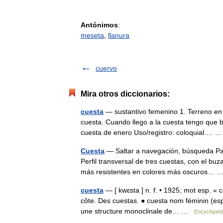
Antónimos
:
meseta
,
llanura
cuervo
Mira otros diccionarios:
cuesta
— sustantivo femenino 1. Terreno en 
cuesta. Cuando llego a la cuesta tengo que ba
cuesta de enero Uso/registro: coloquial.…
Cuesta
— Saltar a navegación, búsqueda Par
Perfil transversal de tres cuestas, con el bu
más resistentes en colores más oscuros…
cuesta
— [ kwɛsta ] n. f. • 1925; mot esp. «
côte. Des cuestas. ● cuesta nom féminin (es
une structure monoclinale de… …
Encyclopédi